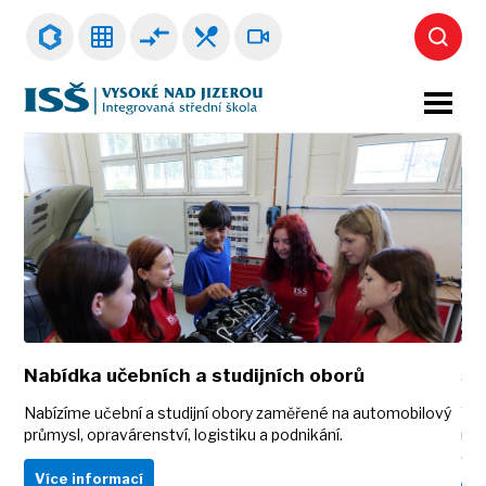
Nabídka učebních a studijních oborů
Šk
Nabízíme učební a studijní obory zaměřené na automobilový
Vše
průmysl, opravárenství, logistiku a podnikání.
mot
ola
dal
Více informací