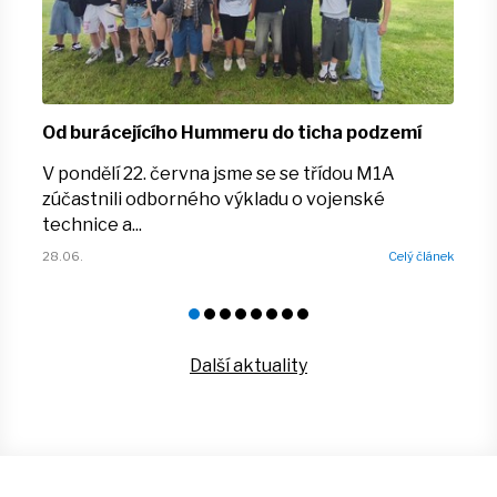
Od burácejícího Hummeru do ticha podzemí
V pondělí 22. června jsme se se třídou M1A
zúčastnili odborného výkladu o vojenské
technice a...
ek
28.06.
Celý článek
2
Další aktuality