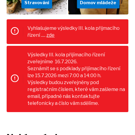
Stravování
Domov mládeže
Vyhlašujeme výsledky III. kola přijmacího
řízení .....
zde
Výsledky III. kola přijímacího řízení
zveřejníme 16.7.2026.
Seznámit se s podklady přijímacího řízení
lze 15.7.2026 mezi 7:00 a 14:00 h.
Výsledky budou zveřejněny pod
registračním číslem, které vám zašleme na
email, případně nás kontaktujte
telefonicky a číslo vám sdělíme.