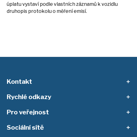
úplatu vystaví podle vlastních záznamů k vozidlu
druhopis protokolu o měření emisí.
Kontakt
Rychlé odkazy
ISŠ Vysoké nad Jizerou
Dr. Farského 300, 512 11 Vysoké nad Jizerou
Pro veřejnost
Bakaláři
telefon:
481 593 900
Školní e-mail
Sociální sítě
STK a měření emisí
e-mail:
iss@iss-vysokenj.cz
Suplování
Autoškola