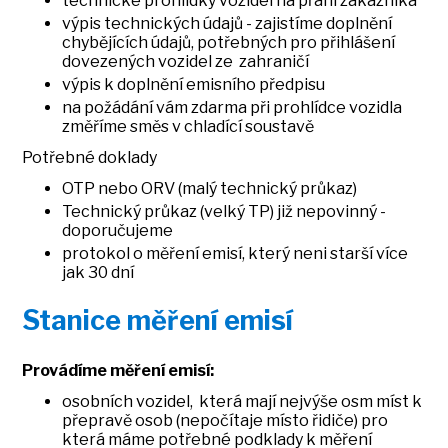
technické prohlídky vozidel na přání zákazníka
výpis technických údajů - zajistíme doplnění
chybějících údajů, potřebných pro přihlášení
dovezených vozidel ze zahraničí
výpis k doplnění emisního předpisu
na požádání vám zdarma při prohlídce vozidla
změříme směs v chladící soustavě
Potřebné doklady
OTP nebo ORV (malý technický průkaz)
Technický průkaz (velký TP) již nepovinný -
doporučujeme
protokol o měření emisí, který neni starší více
jak 30 dní
Stanice měření emisí
Provádíme měření emisí:
osobních vozidel, která mají nejvýše osm míst k
přepravě osob (nepočítaje místo řidiče) pro
která máme potřebné podklady k měření