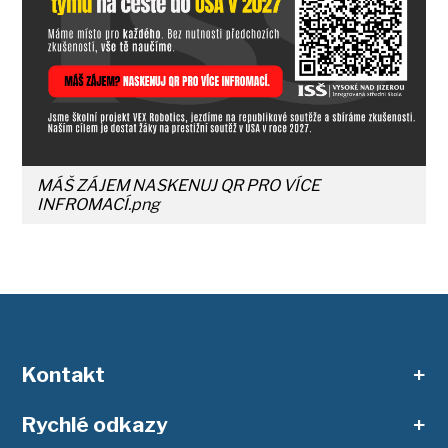
MÁŠ ZÁJEM NASKENUJ QR PRO VÍCE
INFROMACÍ.png
Kontakt
Rychlé odkazy
ISŠ Vysoké nad Jizerou