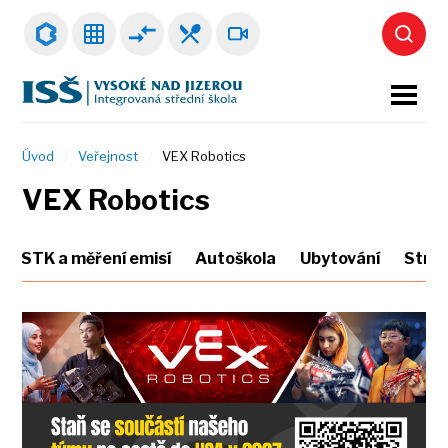
Úvod
Veřejnost
VEX Robotics
VEX Robotics
STK a měření emisí
Autoškola
Ubytování
Strav