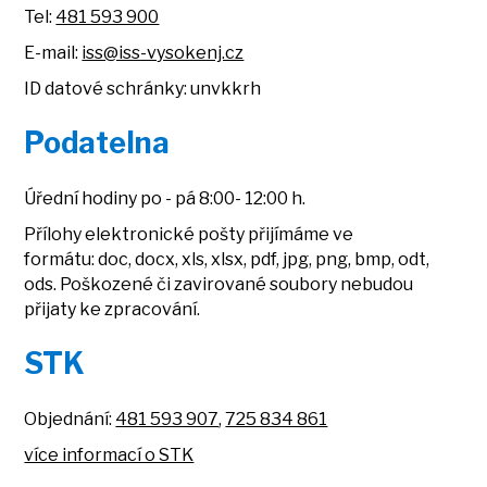
Tel:
481 593 900
E-mail:
iss@iss-vysokenj.cz
ID datové schránky: unvkkrh
Podatelna
Úřední hodiny po - pá 8:00- 12:00 h.
Přílohy elektronické pošty přijímáme ve
formátu: doc, docx, xls, xlsx, pdf, jpg, png, bmp, odt,
ods. Poškozené či zavirované soubory nebudou
přijaty ke zpracování.
STK
Objednání:
481 593 907
,
725 834 861
více informací o STK