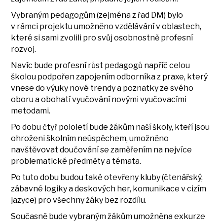
Vybraným pedagogům (zejména z řad DM) bylo
v rámci projektu umožněno vzdělávání v oblastech,
které si sami zvolili pro svůj osobnostně profesní
rozvoj.
Navíc bude profesní růst pedagogů napříč celou
školou podpořen zapojením odborníka z praxe, který
vnese do výuky nové trendy a poznatky ze svého
oboru a obohatí vyučování novými vyučovacími
metodami.
Po dobu čtyř pololetí bude žákům naší školy, kteří jsou
ohroženi školním neúspěchem, umožněno
navštěvovat doučování se zaměřením na nejvíce
problematické předměty a témata.
Po tuto dobu budou také otevřeny kluby (čtenářský,
zábavné logiky a deskových her, komunikace v cizím
jazyce) pro všechny žáky bez rozdílu.
Současně bude vybraným žákům umožněna exkurze