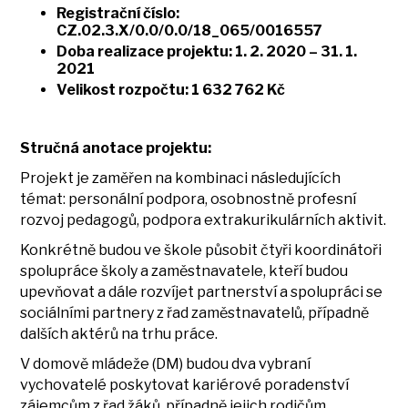
Registrační číslo:
CZ.02.3.X/0.0/0.0/18_065/0016557
Doba realizace projektu: 1. 2. 2020 – 31. 1.
2021
Velikost rozpočtu: 1 632 762 Kč
Stručná anotace projektu:
Projekt je zaměřen na kombinaci následujících
témat: personální podpora, osobnostně profesní
rozvoj pedagogů, podpora extrakurikulárních aktivit.
Konkrétně budou ve škole působit čtyři koordinátoři
spolupráce školy a zaměstnavatele, kteří budou
upevňovat a dále rozvíjet partnerství a spolupráci se
sociálními partnery z řad zaměstnavatelů, případně
dalších aktérů na trhu práce.
V domově mládeže (DM) budou dva vybraní
vychovatelé poskytovat kariérové poradenství
zájemcům z řad žáků, případně jejich rodičům.