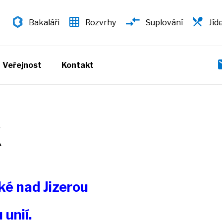
Bakaláři
Rozvrhy
Suplování
Jíd
Veřejnost
Kontakt
K
ké nad Jizerou
unií.