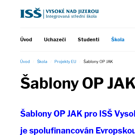
Úvod
Uchazeči
Studenti
Škola
Úvod
Škola
Projekty EU
Šablony OP JAK
Šablony OP JA
Šablony OP JAK pro ISŠ Vyso
je spolufinancován
Evropskou 