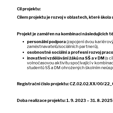
Cíl projektu
:
Cílem projektu je rozvoj v oblastech, které škola 
Projekt je zaměřen na kombinaci následujících t
personální podpora
(zapojení dvou kariérov
zaměstnavatelů/sociálních partnerů),
osobnostně sociální a profesní rozvoj prac
inovativní vzdělávání žáků na SŠ a v DM
(s c
volnočasovou aktivitu spočívající v kombina
studentů SŠ a DM ohrožených školním neúsp
Registrační
číslo
projektu
: CZ.02.02.XX/00/22
Doba realizace projektu: 1. 9. 2023 – 31. 8. 2025