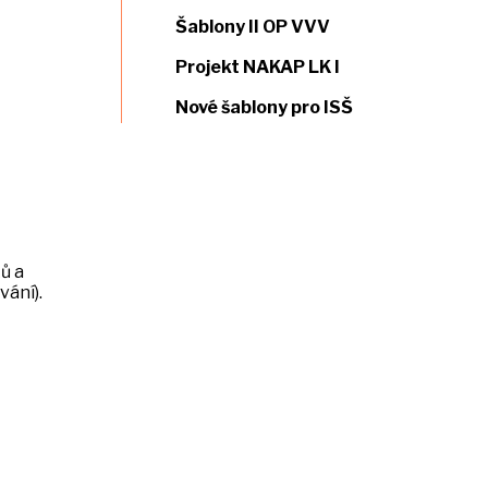
Šablony II OP VVV
Projekt NAKAP LK I
Nové šablony pro ISŠ
ů a
ání).