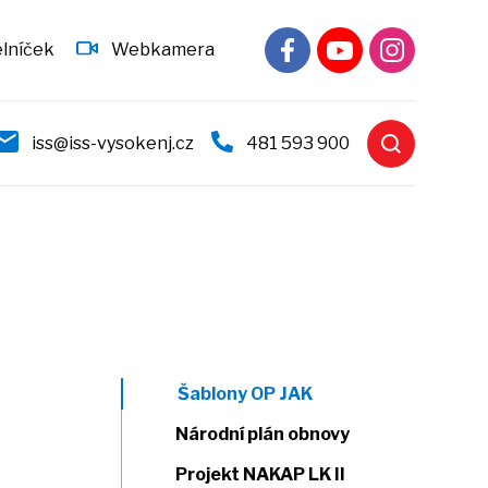
elníček
Webkamera
iss@iss-vysokenj.cz
481 593 900
Šablony OP JAK
Národní plán obnovy
Projekt NAKAP LK II