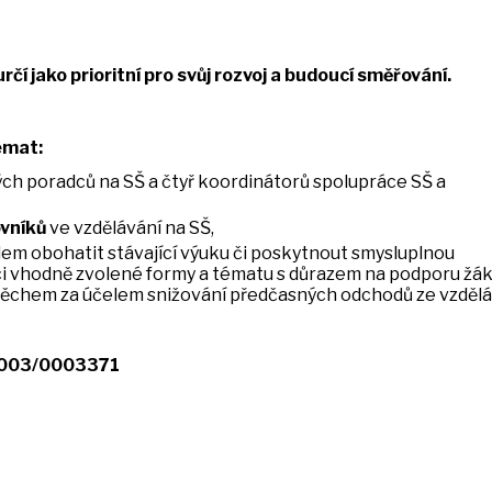
určí jako prioritní pro svůj rozvoj a budoucí směřování.
émat:
ých poradců na SŠ a čtyř koordinátorů spolupráce SŠ a
ovníků
ve vzdělávání na SŠ,
ílem obohatit stávající výuku či poskytnout smysluplnou
ci vhodně zvolené formy a tématu s důrazem na podporu žák
ěchem za účelem snižování předčasných odchodů ze vzděláv
_003/0003371