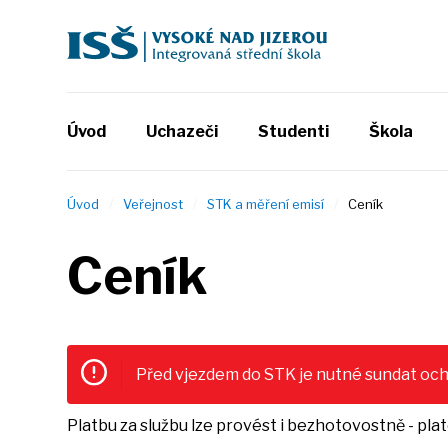
Úvod
Uchazeči
Studenti
Škola
Úvod
Veřejnost
STK a měření emisí
Ceník
Ceník
Před vjezdem do STK je nutné sundat ochra
Platbu za službu lze provést i bezhotovostně - pla