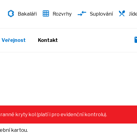
Bakaláři
Rozvrhy
Suplování
Jíd
Veřejnost
Kontakt
nné kryty kol (platí i pro evidenční kontrolu).
tební kartou.