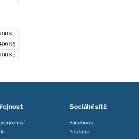
400 Kč
400 Kč
400 Kč
řejnost
Sociální sítě
ření emisí
Facebook
la
Youtube