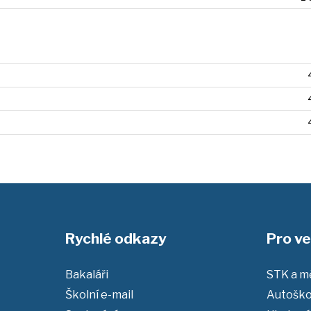
Rychlé odkazy
Pro ve
Bakaláři
STK a mě
Školní e-mail
Autoško