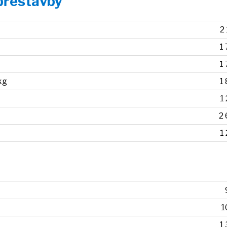
 přestavby
2
1
1
kg
1
1
2
1
1
1