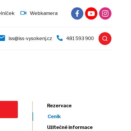
elníček
Webkamera
iss@iss-vysokenj.cz
481 593 900
Rezervace
Ceník
Užitečné informace